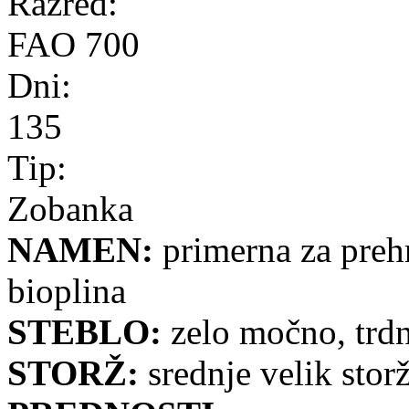
Razred:
FAO 700
Dni:
135
Tip:
Zobanka
NAMEN:
primerna za prehr
bioplina
STEBLO:
zelo močno, trdn
STORŽ:
srednje velik storž