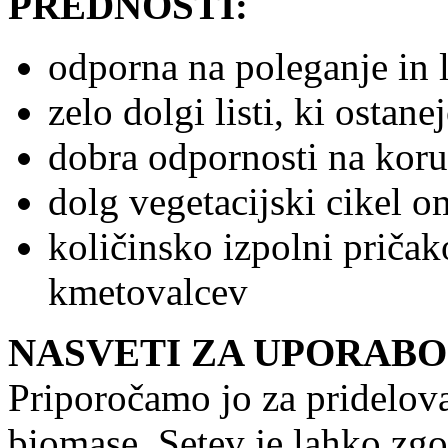
PREDNOSTI:
odporna na poleganje in 
zelo dolgi listi, ki ostan
dobra odpornosti na koru
dolg vegetacijski cikel 
količinsko izpolni pričak
kmetovalcev
NASVETI ZA UPORABO
Priporočamo jo za pridelova
biomase. Setev je lahko zgod