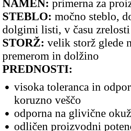
NAMEN:
primerna za proiz
STEBLO:
močno steblo, do
dolgimi listi, v času zrelost
STORŽ:
velik storž glede n
premerom in dolžino
PREDNOSTI:
visoka toleranca in odpor
koruzno veščo
odporna na glivične oku
odličen proizvodni potenc