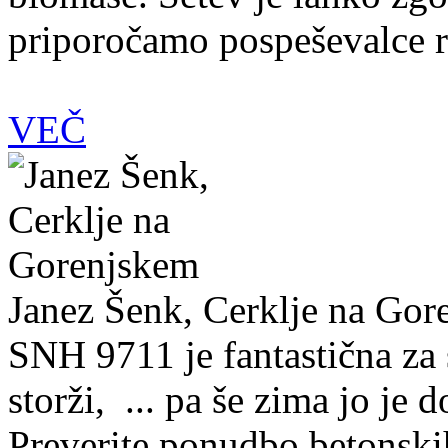
priporočamo pospeševalce ra
VEČ
Janez Šenk, Cerklje na Gor
SNH 9711 je fantastična za 
storži, ... pa še zima jo je d
Preverite ponudbo betonski