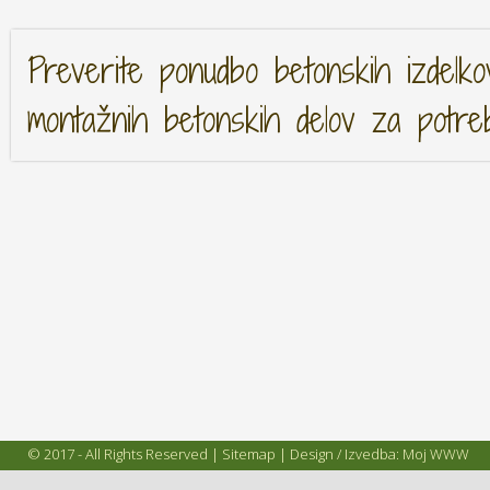
Preverite ponudbo betonskih izdelko
montažnih betonskih delov za potre
© 2017 - All Rights Reserved |
Sitemap
| Design / Izvedba:
Moj WWW