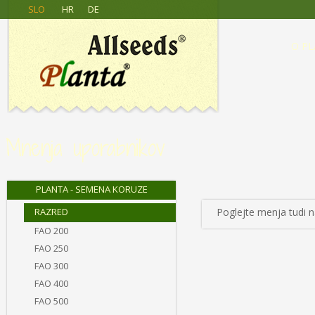
Allseeds
Skip to main content
SLO
HR
DE
Planta
O PL
Mnenja uporabnikov
PLANTA - SEMENA KORUZE
RAZRED
Poglejte menja tudi n
FAO 200
FAO 250
FAO 300
FAO 400
FAO 500