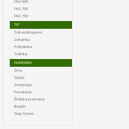
FAO 600
FAO 700
FAO 750
TIP
Trdi endosperm
Zobanka
Poltrdinka
Trdinka
NAMEMBA
Zrno
Silaža
Svinjereja
Perutnina
Živilska prehrana
Bioplin
Stay Green