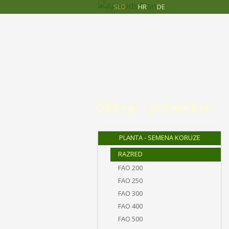
Allseeds
Skip to main content
SLO
HR
DE
Planta
Mnenja uporabnikov
PLANTA - SEMENA KORUZE
RAZRED
FAO 200
FAO 250
FAO 300
FAO 400
FAO 500