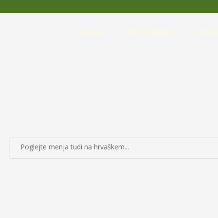
O PLANTI
VRSTE SEMEN
POSK
Poglejte menja tudi na hrvaškem...