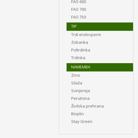
FAO 600
FAO 700
FAO 750
TIP
Trdi endosperm
Zobanka
Poltrdinka
Trdinka
NAMEMBA
Zrno
Silaža
Svinjereja
Perutnina
Živilska prehrana
Bioplin
Stay Green