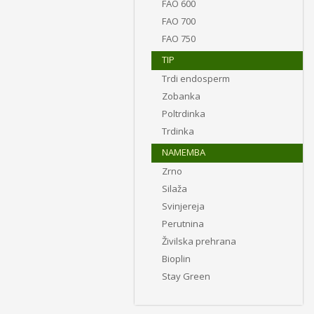
FAO 600
FAO 700
FAO 750
TIP
Trdi endosperm
Zobanka
Poltrdinka
Trdinka
NAMEMBA
Zrno
Silaža
Svinjereja
Perutnina
Živilska prehrana
Bioplin
Stay Green