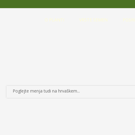
O PLANTI
VRSTE SEMEN
POSK
Poglejte menja tudi na hrvaškem...