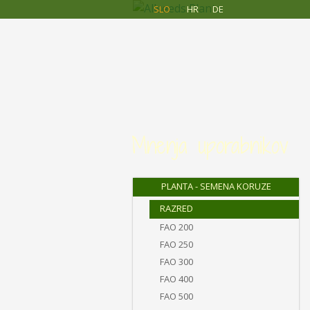
Allseeds
Skip to main content
SLO
HR
DE
Planta
Mnenja uporabnikov
PLANTA - SEMENA KORUZE
RAZRED
FAO 200
FAO 250
FAO 300
FAO 400
FAO 500