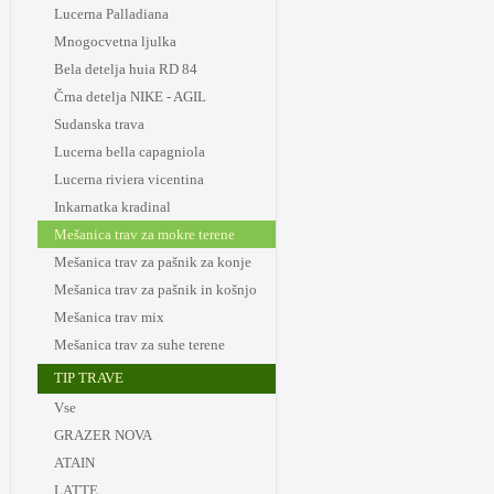
Lucerna Palladiana
Mnogocvetna ljulka
Bela detelja huia RD 84
Črna detelja NIKE - AGIL
Sudanska trava
Lucerna bella capagniola
Lucerna riviera vicentina
Inkarnatka kradinal
Mešanica trav za mokre terene
Mešanica trav za pašnik za konje
Mešanica trav za pašnik in košnjo
Mešanica trav mix
Mešanica trav za suhe terene
TIP TRAVE
Vse
GRAZER NOVA
ATAIN
LATTE