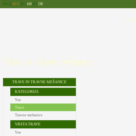
Allseeds
Skip to main content
SLO
HR
DE
Planta
O PL
Trave in travne mešanice
TRAVE IN TRAVNE MEŠANICE
KATEGORIJA
Vse
Trave
Travne mešanice
VRSTA TRAVE
Vse