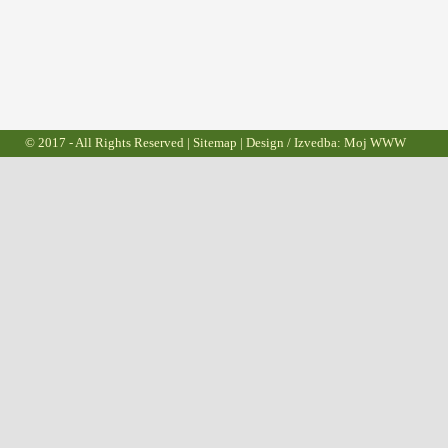
© 2017 - All Rights Reserved |
Sitemap
| Design / Izvedba:
Moj WWW