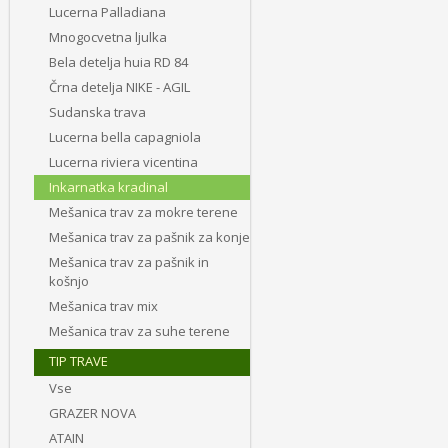
Lucerna Palladiana
Mnogocvetna ljulka
Bela detelja huia RD 84
Črna detelja NIKE - AGIL
Sudanska trava
Lucerna bella capagniola
Lucerna riviera vicentina
Inkarnatka kradinal
Mešanica trav za mokre terene
Mešanica trav za pašnik za konje
Mešanica trav za pašnik in
košnjo
Mešanica trav mix
Mešanica trav za suhe terene
TIP TRAVE
Vse
GRAZER NOVA
ATAIN