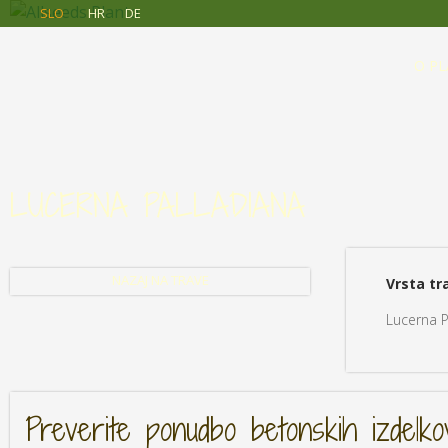
Allseeds
Skip to main content
SLO
HR
DE
Planta
O PL
LUCERNA PALLADIANA
NAZAJ NA TRAVE
Vrsta tr
Lucerna P
Preverite ponudbo betonskih izdelko