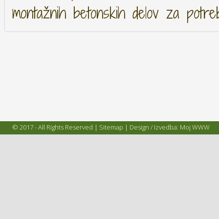
montažnih betonskih delov za potre
© 2017 - All Rights Reserved |
Sitemap
| Design / Izvedba:
Moj WWW