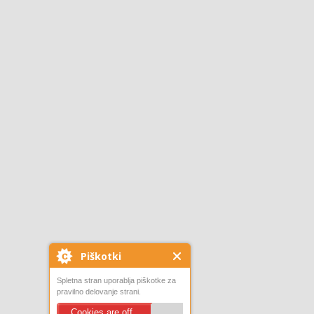
Piškotki
Spletna stran uporablja piškotke za
pravilno delovanje strani.
Cookies are off