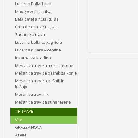
Lucerna Palladiana
Mnogocvetna ljulka
Bela detelja huia RD 84
Črna detelja NIKE - AGIL
Sudanska trava
Lucerna bella capagniola
Lucerna riviera vicentina
Inkarnatka kradinal
Mešanica trav za mokre terene
Mešanica trav za pašnik za konje
Mešanica trav za pašnik in
košnjo
Mešanica trav mix
Mešanica trav za suhe terene
TIP TRAVE
Vse
GRAZER NOVA
ATAIN