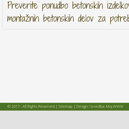
Preverite ponudbo betonskih izdelko
montažnih betonskih delov za potre
© 2017 - All Rights Reserved |
Sitemap
| Design / Izvedba:
Moj WWW