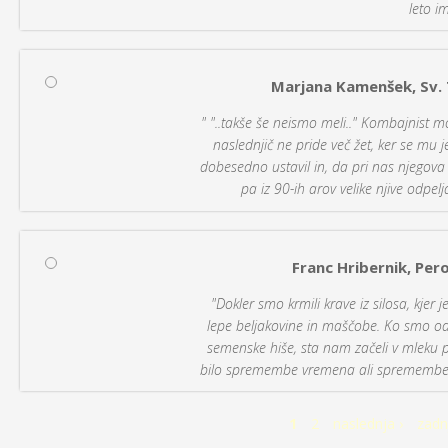
leto im
Marjana Kamenšek, Sv. 
" "..takše še neismo meli.." Kombajnist 
naslednjič ne pride več žet, ker se mu j
dobesedno ustavil in, da pri nas njegova
pa iz 90-ih arov velike njive odpelj
Franc Hribernik, Per
"Dokler smo krmili krave iz silosa, kjer 
lepe beljakovine in maščobe. Ko smo odp
semenske hiše, sta nam začeli v mleku 
bilo spremembe vremena ali spremembe 
1
2
naslednja ›
zadn