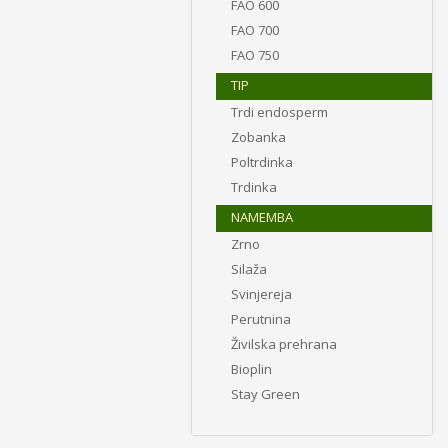
FAO 600
FAO 700
FAO 750
TIP
Trdi endosperm
Zobanka
Poltrdinka
Trdinka
NAMEMBA
Zrno
Silaža
Svinjereja
Perutnina
Živilska prehrana
Bioplin
Stay Green