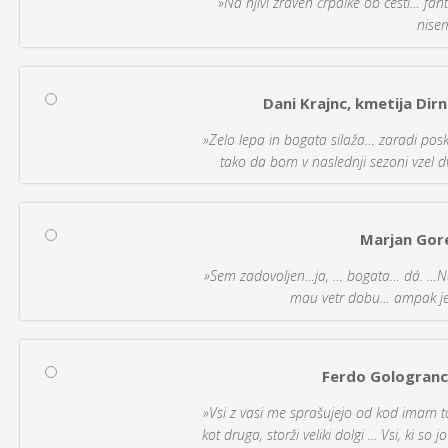
»Na njivi zraven črpalke ob cesti… fanta
nisem
Dani Krajnc, kmetija Dir
»Zelo lepa in bogata silaža… zaradi posku
tako da bom v naslednji sezoni vzel dva
Marjan Gor
»Sem zadovoljen…ja, … bogata… dá. …Na 
mau vetr dobu… ampak je t
Ferdo Gologranc,
»Vsi z vasi me sprašujejo od kod imam to
kot druga, storži veliki dolgi ... Vsi, ki so j