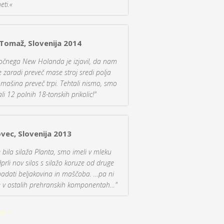
eti.«
Tomaž, Slovenija 2014
močnega New Holanda je izjavil, da nam
e zaradi preveč mase stroj sredi polja
 mašina preveč trpi. Tehtali nismo, smo
ali 12 polnih 18-tonskih prikolic!"
ovec, Slovenija 2013
je bila silaža Planta, smo imeli v mleku
rli nov silos s silažo koruze od druge
padati beljakovina in maščoba. …pa ni
v ostalih prehranskih komponentah…"
ja »