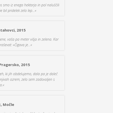
etos smo iz enega hektarja in pol naluščili
e bil pridelek zelo lep…«
atahovci, 2015
ene, vaša pa meter višja in zelena. Kar
raševat: »Čigava je…«
 Pragersko, 2015
eh, ki jih obdelujemo, dala pa je daleč
 njivah ozrem, zelo sem zadovoljen s
o.«
c, Močle