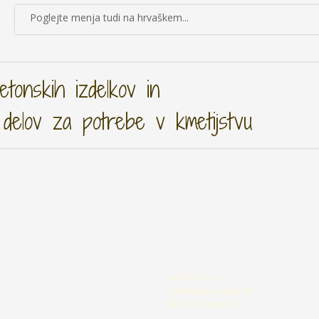
Poglejte menja tudi na hrvaškem...
tonskih izdelkov in
 delov za potrebe v kmetijstvu
Jodito-f d.o.o.
Hmeljarska cesta 10
SI-3312 Prebold