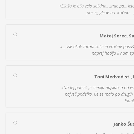
»Silaža je bila zelo solidna.. zrnje pa... l
precej, glede na vročino… j
Matej Serec, S
»… vse okoli zaradi suše in vročine posuš
naprej hodijo k nam sp
Toni Medved st.,
»Na tej parceli je zemlja najslabša od vs
največ pridelka. Če se malo po drugih
Plant
Janko Šu