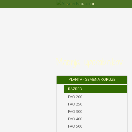
Allseeds
Skip to main content
SLO
HR
DE
Planta
Mnenja uporabnikov
PLANTA - SEMENA KORUZE
RAZRED
FAO 200
FAO 250
FAO 300
FAO 400
FAO 500