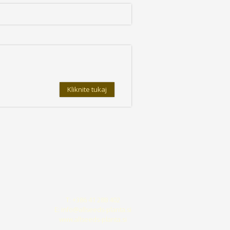
Kliknite tukaj
T: +386 41 288 402
E:
info@allseeds-planta.si
www.allseeds-planta.si