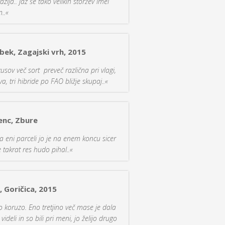
zija.. jaz še tako velikih storžev imel
..«
nbek, Zagajski vrh, 2015
sov več sort preveč različna pri vlagi,
, tri hibride po FAO bližje skupaj..«
enc, Zbure
eni parceli jo je na enem koncu sicer
akrat res hudo pihal..«
 Goričica, 2015
 koruzo. Eno tretjino več mase je dala
o videli in so bili pri meni, jo želijo drugo