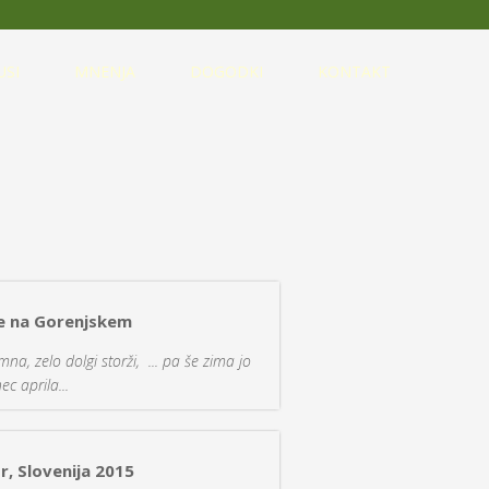
USI
MNENJA
DOGODKI
KONTAKT
je na Gorenjskem
a, zelo dolgi storži, ... pa še zima jo
ec aprila...
r, Slovenija 2015