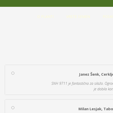
O PLANTI
VRSTE SEMEN
POSK
Strani
Janez Šenk, Cerkl
SNH 9711 je fantastična za silažo. Ogromn
je dobila kon
Milan Lesjak, Tabo