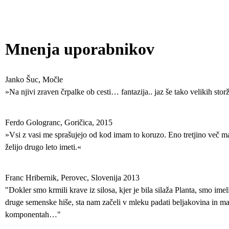
Mnenja uporabnikov
Janko Šuc, Močle
»Na njivi zraven črpalke ob cesti… fantazija.. jaz še tako velikih stor
Ferdo Gologranc, Goričica, 2015
»Vsi z vasi me sprašujejo od kod imam to koruzo. Eno tretjino več mase j
želijo drugo leto imeti.«
Franc Hribernik, Perovec, Slovenija 2013
"Dokler smo krmili krave iz silosa, kjer je bila silaža Planta, smo im
druge semenske hiše, sta nam začeli v mleku padati beljakovina in 
komponentah…"