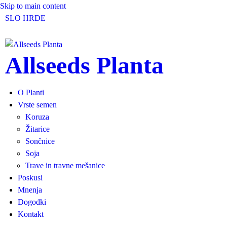
Skip to main content
SLO
HR
DE
Allseeds Planta
O Planti
Vrste semen
Koruza
Žitarice
Sončnice
Soja
Trave in travne mešanice
Poskusi
Mnenja
Dogodki
Kontakt