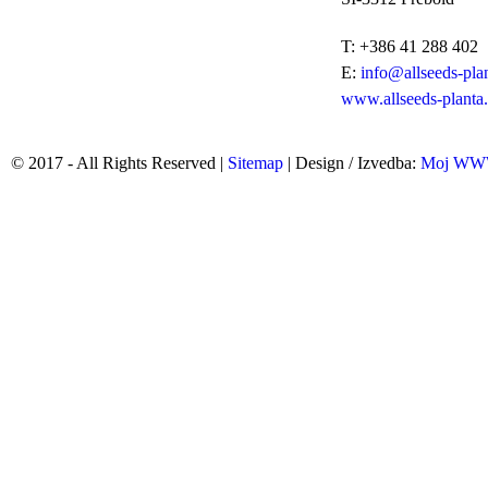
T: +386 41 288 402
E:
info@allseeds-plan
www.allseeds-planta.
© 2017 - All Rights Reserved |
Sitemap
| Design / Izvedba:
Moj W