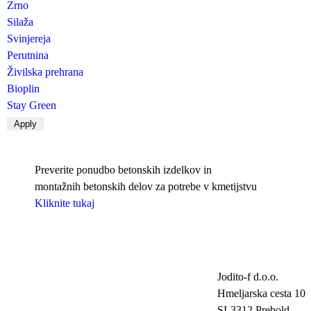
Zrno
Silaža
Svinjereja
Perutnina
Živilska prehrana
Bioplin
Stay Green
Preverite ponudbo betonskih izdelkov in
montažnih betonskih delov za potrebe v kmetijstvu
Kliknite tukaj
Jodito-f d.o.o.
Hmeljarska cesta 10
SI-3312 Prebold