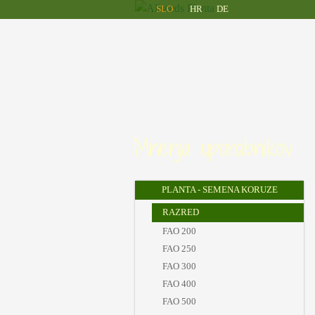
Allseeds
Skip to main content
SLO
HR
DE
Planta
Mnenja uporabnikov
PLANTA - SEMENA KORUZE
RAZRED
FAO 200
FAO 250
FAO 300
FAO 400
FAO 500