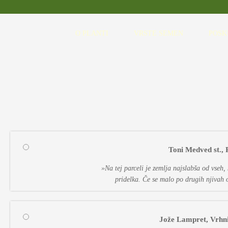
O PLANTI
VRSTE SEMEN
POSK
Toni Medved st.,
»Na tej parceli je zemlja najslabša od vseh,
pridelka. Če se malo po drugih njivah 
Jože Lampret, Vrhni