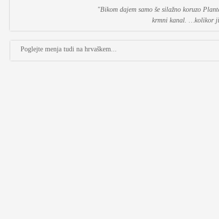
"Bikom dajem samo še silažno koruzo Planta, 
krmni kanal. …kolikor j
Poglejte menja tudi na hrvaškem...