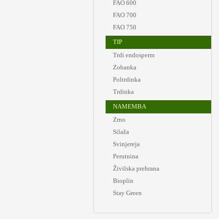
FAO 600
FAO 700
FAO 750
TIP
Trdi endosperm
Zobanka
Poltrdinka
Trdinka
NAMEMBA
Zrno
Silaža
Svinjereja
Perutnina
Živilska prehrana
Bioplin
Stay Green