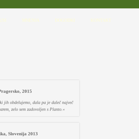
USI
MNENJA
DOGODKI
KONTAKT
 Pragersko, 2015
 ki jih obdelujemo, dala pa je daleč največ
ozrem, zelo sem zadovoljen s Planto.«
ka, Slovenija 2013