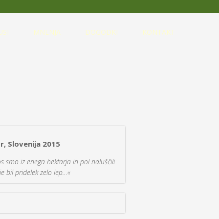
USI
MNENJA
DOGODKI
KONTAKT
r, Slovenija 2015
etos smo iz enega hektarja in pol naluščili
e bil pridelek zelo lep…«