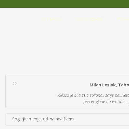
O PLANTI
VRSTE SEMEN
POSK
Milan Lesjak, Tabo
»Silaža je bila zelo solidna.. zrnje pa... l
precej, glede na vročino… j
Poglejte menja tudi na hrvaškem...