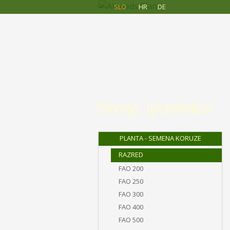
Allseeds
Skip to main content
SLO
HR
DE
Planta
Mnenja uporabnikov
PLANTA - SEMENA KORUZE
RAZRED
FAO 200
FAO 250
FAO 300
FAO 400
FAO 500