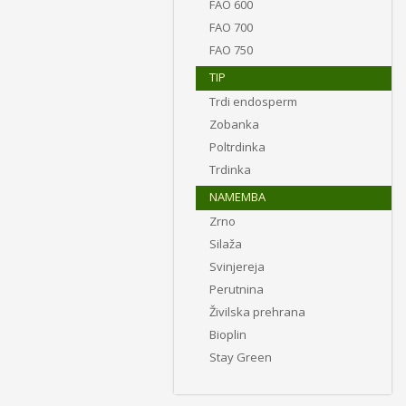
FAO 600
FAO 700
FAO 750
TIP
Trdi endosperm
Zobanka
Poltrdinka
Trdinka
NAMEMBA
Zrno
Silaža
Svinjereja
Perutnina
Živilska prehrana
Bioplin
Stay Green