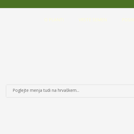
O PLANTI
VRSTE SEMEN
POSK
Poglejte menja tudi na hrvaškem...