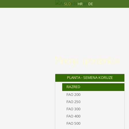
Allseeds
Skip to main content
SLO
HR
DE
Planta
Mnenja uporabnikov
PLANTA - SEMENA KORUZE
RAZRED
FAO 200
FAO 250
FAO 300
FAO 400
FAO 500