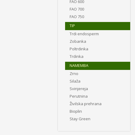
FAO 600
FAO 700
FAO 750
TIP
Trdi endosperm
Zobanka
Poltrdinka
Trdinka
NAMEMBA
Zrno
Silaža
Svinjereja
Perutnina
Živilska prehrana
Bioplin
Stay Green