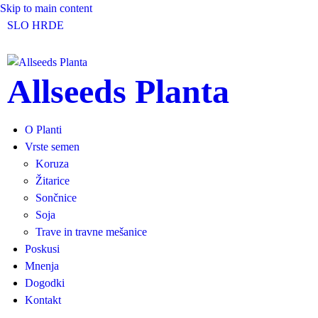
Skip to main content
SLO
HR
DE
Allseeds Planta
O Planti
Vrste semen
Koruza
Žitarice
Sončnice
Soja
Trave in travne mešanice
Poskusi
Mnenja
Dogodki
Kontakt