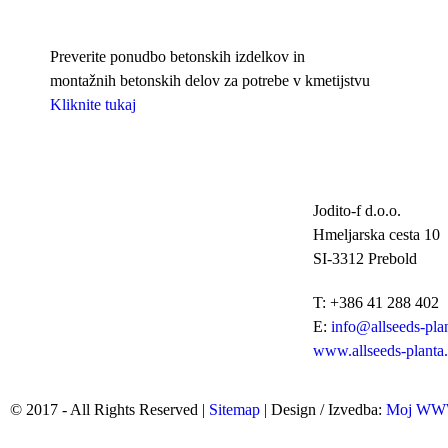
Preverite ponudbo betonskih izdelkov in
montažnih betonskih delov za potrebe v kmetijstvu
Kliknite tukaj
Jodito-f d.o.o.
Hmeljarska cesta 10
SI-3312 Prebold
T: +386 41 288 402
E:
info@allseeds-plan
www.allseeds-planta.
© 2017 - All Rights Reserved |
Sitemap
| Design / Izvedba:
Moj W