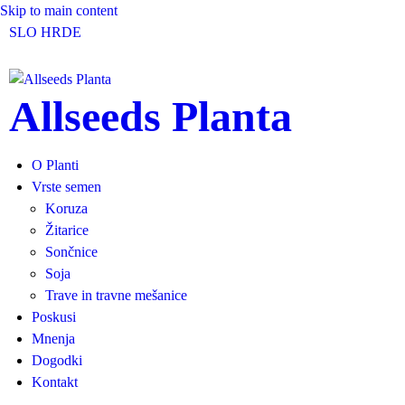
Skip to main content
SLO
HR
DE
Allseeds Planta
O Planti
Vrste semen
Koruza
Žitarice
Sončnice
Soja
Trave in travne mešanice
Poskusi
Mnenja
Dogodki
Kontakt