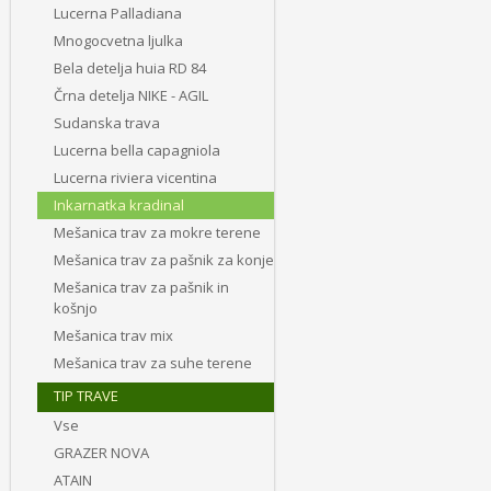
Lucerna Palladiana
Mnogocvetna ljulka
Bela detelja huia RD 84
Črna detelja NIKE - AGIL
Sudanska trava
Lucerna bella capagniola
Lucerna riviera vicentina
Inkarnatka kradinal
Mešanica trav za mokre terene
Mešanica trav za pašnik za konje
Mešanica trav za pašnik in
košnjo
Mešanica trav mix
Mešanica trav za suhe terene
TIP TRAVE
Vse
GRAZER NOVA
ATAIN