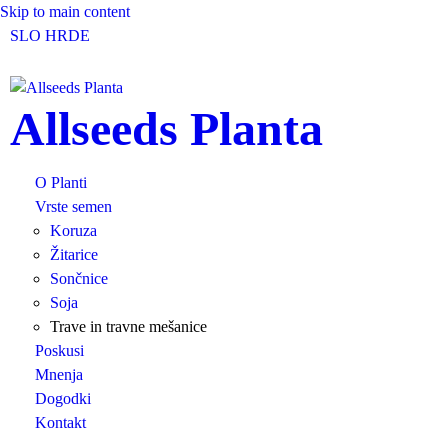
Skip to main content
SLO
HR
DE
Allseeds Planta
O Planti
Vrste semen
Koruza
Žitarice
Sončnice
Soja
Trave in travne mešanice
Poskusi
Mnenja
Dogodki
Kontakt