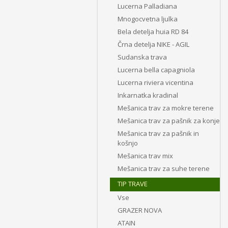
Lucerna Palladiana
Mnogocvetna ljulka
Bela detelja huia RD 84
Črna detelja NIKE - AGIL
Sudanska trava
Lucerna bella capagniola
Lucerna riviera vicentina
Inkarnatka kradinal
Mešanica trav za mokre terene
Mešanica trav za pašnik za konje
Mešanica trav za pašnik in
košnjo
Mešanica trav mix
Mešanica trav za suhe terene
TIP TRAVE
Vse
GRAZER NOVA
ATAIN