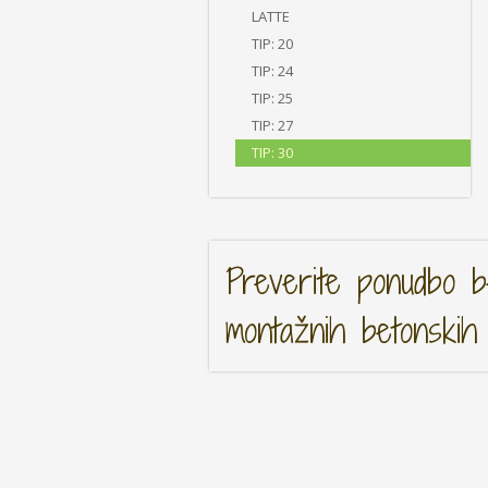
LATTE
TIP: 20
TIP: 24
TIP: 25
TIP: 27
TIP: 30
Preverite ponudbo be
montažnih betonskih