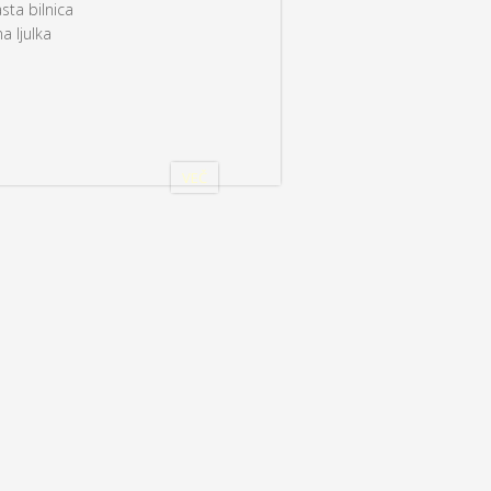
sta bilnica
a ljulka
VEČ