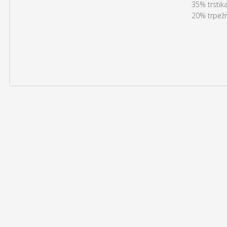
35% trstika
20% trpežn