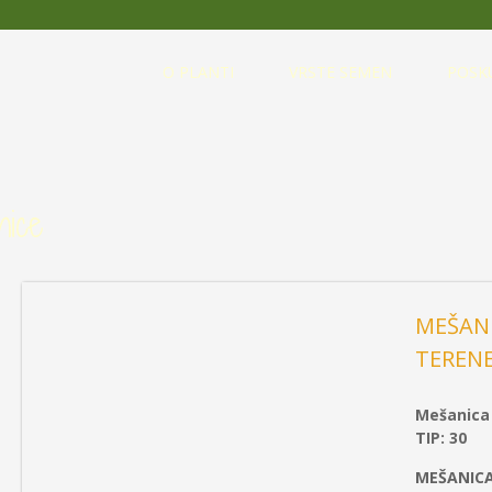
O PLANTI
VRSTE SEMEN
POSK
nice
MEŠANI
TEREN
Mešanica 
TIP: 30
MEŠANICA