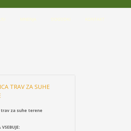
USI
MNENJA
DOGODKI
KONTAKT
CA TRAV ZA SUHE
E
trav za suhe terene
 VSEBUJE: