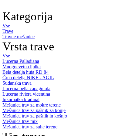
Kategorija
Vse
Trave
Travne mešanice
Vrsta trave
Vse
Lucerna Palladiana
Mnogocvetna ljulka
Bela detelja huia RD 84
Črna detelja NIKE - AGIL
Sudanska trava
Lucerna bella capagniola
Lucerna riviera vicentina
Inkarnatka kradinal
Mešanica trav za mokre terene
Mešanica trav za pašnik za konje
Mešanica trav za pašnik in košnjo
Mešanica trav mix
Mešanica trav za suhe terene