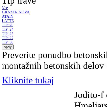
Tip trave
Vse
GRAZER NOVA
ATAIN
LATTE
TIP: 20
TIP: 24
TIP: 25
TIP: 27
TIP: 30
Preverite ponudbo betonski
montažnih betonskih delov 
Kliknite tukaj
Jodito-f 
Hmeljars